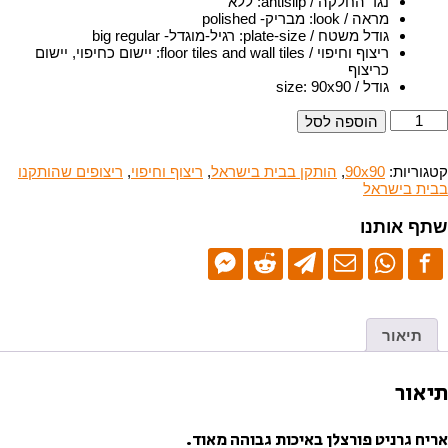
נגד החלקה / antislip
:
ללא
מראה / look
:
מבריק- polished
גודל משטח / plate-size
:
רגיל-מוגדל- big regular
ריצוף וחיפוי / floor tiles and wall tiles
:
יישום כחיפוי, יישום
כריצוף
גודל / size
90x90
:
מות
הוספה לסל
ל
RJQ
6862
קטגוריות:
90x90
,
הותקן בבית בישראל
,
ריצוף וחיפוי
,
ריצופים שהותקנו
M
בבית בישראל
90x9
שתף אותנו
יצוף
רניט
ורצלן-מבריק
תיאור
תיאור
אריח גרניט פורצלן באיכות גבוהה מאוד.