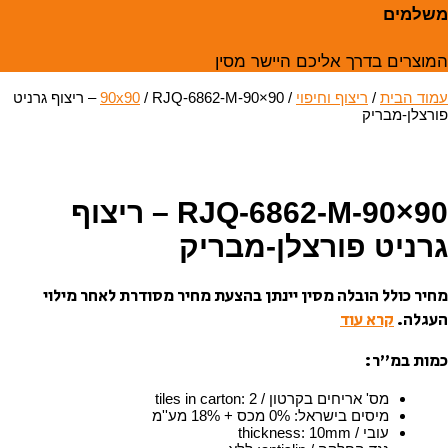
משלמים
המוצרים בדרך אליכם היישר מסין
עמוד הבית
/
ריצוף וחיפוי
/
90x90
/ RJQ-6862-M-90×90 – ריצוף גרניט
פורצלן-מבריק
תצוגה בישראל
RJQ-6862-M-90×90 – ריצוף
גרניט פורצלן-מבריק
מחיר כולל הובלה מסין יינתן בהצעת מחיר מסודרת לאחר מילוי
העגלה.
קרא עוד
כמות במ”ר:
מס' אריחים בקרטון / tiles in carton
2
:
מיסים בישראל
:
0% מכס + 18% מע''מ
עובי / thickness
10mm
: