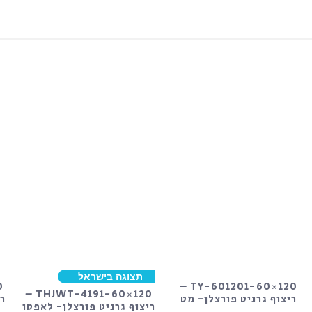
מט
תצוגה בישראל
TY-601201-60×120 –
THJWT-4191-60×120 –
ריצוף גרניט פורצלן- מט
רי
ריצוף גרניט פורצלן- לאפטו