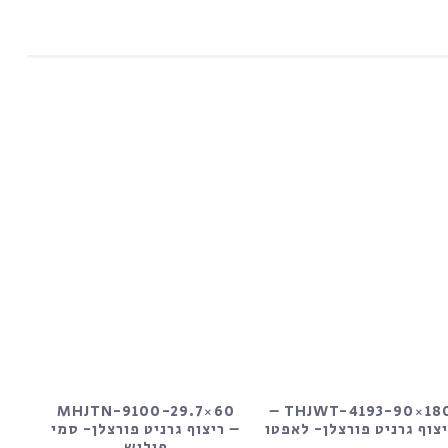
MHJTN-9100-29.7×60
THJWT-4193-90×180 –
צוף גרניט פורצלן- לאפטו
– ריצוף גרניט פורצלן- סמי
פוליש