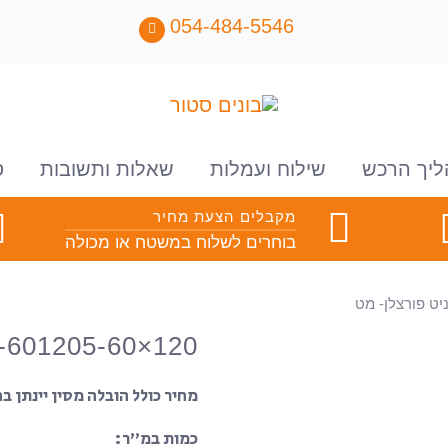
054-484-5546
ליך הרכש
שילוח ועמלות
שאלות ותשובות
ס
מקבלים הצעת מחיר
בוחרים לשלוח במשטח או מכולה
SO-601205-60×120 – ריצוף גרניט פור
מחיר כולל הובלה מסין יינתן 
כמות במ”ר: