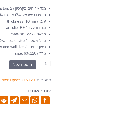
מס' אריחים בקרטון / tiles in carton
2
:
מיסים בישראל
:
0% מכס + 18% מע''מ
עובי / thickness
10mm
:
נגד החלקה / antislip
R9
:
מראה / look
:
מט-matt
גודל משטח / plate-size
:
רגיל-מוג
ריצוף וחיפוי / floor tiles and wall tiles
גודל / size
60x120
:
כמות
הוספה לסל
של
SO-
קטגוריות:
60x120
,
ריצוף וחיפוי
601205-
60x120
שתף אותנו
-
ריצוף
גרניט
פורצלן-