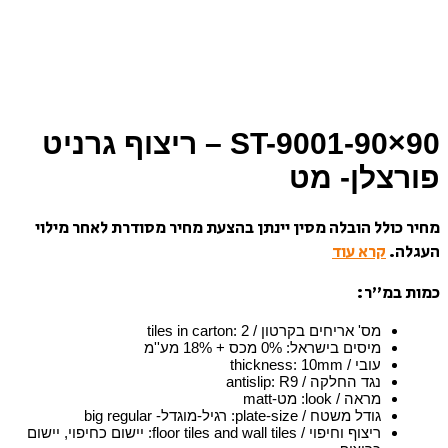
ST-9001-90×90 – ריצוף גרניט
פורצלן- מט
מחיר כולל הובלה מסין יינתן בהצעת מחיר מסודרת לאחר מילוי
העגלה.
קרא עוד
כמות במ”ר:
מס' אריחים בקרטון / tiles in carton
2
:
מיסים בישראל
:
0% מכס + 18% מע''מ
עובי / thickness
10mm
:
נגד החלקה / antislip
R9
:
מראה / look
:
מט-matt
גודל משטח / plate-size
:
רגיל-מוגדל- big regular
ריצוף וחיפוי / floor tiles and wall tiles
:
יישום כחיפוי, יישום