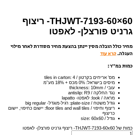
תצוגה בישראל
THJWT-7193-60×60- ריצוף
גרניט פורצלן- לאפטו
מחיר כולל הובלה מסין יינתן בהצעת מחיר מסודרת לאחר מילוי
העגלה.
קרא עוד
כמות במ”ר:
מס' אריחים בקרטון / tiles in carton
4
:
מיסים בישראל
:
0% מכס + 18% מע''מ
עובי / thickness
10mm
:
נגד החלקה / antislip
R9
:
מראה / look
:
לאפטו- lapatto
גודל משטח / plate-size
:
רגיל-מוגדל- big regular
ריצוף וחיפוי / floor tiles and wall tiles
:
יישום כחיפוי, יישום
כריצוף
גודל / size
60x60
:
כמות של THJWT-7193-60x60- ריצוף גרניט פורצלן- לאפטו