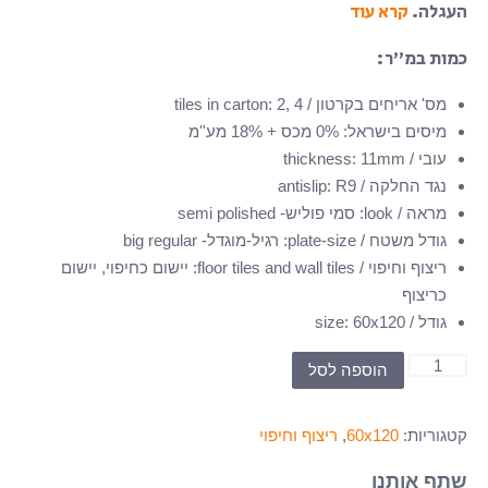
העגלה.
קרא עוד
כמות במ”ר:
מס' אריחים בקרטון / tiles in carton
2, 4
:
מיסים בישראל
:
0% מכס + 18% מע''מ
עובי / thickness
11mm
:
נגד החלקה / antislip
R9
:
מראה / look
:
סמי פוליש- semi polished
גודל משטח / plate-size
:
רגיל-מוגדל- big regular
ריצוף וחיפוי / floor tiles and wall tiles
:
יישום כחיפוי, יישום
כריצוף
גודל / size
60x120
:
כמות
הוספה לסל
של
THJWTN-
קטגוריות:
60x120
,
ריצוף וחיפוי
8107-
M-
שתף אותנו