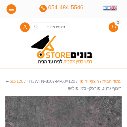
054-484-5546
0
חיפוש
חיפוש
עבור:
עמוד הבית
/
ריצוף וחיפוי
/
60x120
/ THJWTN-8107-M-60×120 –
ריצוף גרניט פורצלן- סמי פוליש