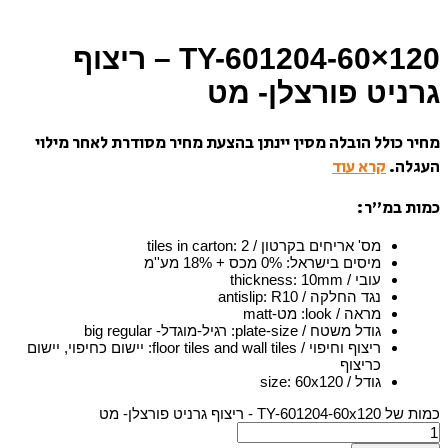
TY-601204-60×120 – ריצוף
גרניט פורצלן- מט
מחיר כולל הובלה מסין יינתן בהצעת מחיר מסודרת לאחר מילוי
העגלה.
קרא עוד
כמות במ”ר:
מס' אריחים בקרטון / tiles in carton
2
:
מיסים בישראל
:
0% מכס + 18% מע''מ
עובי / thickness
10mm
:
נגד החלקה / antislip
R10
:
מראה / look
:
מט-matt
גודל משטח / plate-size
:
רגיל-מוגדל- big regular
ריצוף וחיפוי / floor tiles and wall tiles
:
יישום כחיפוי, יישום
כריצוף
גודל / size
60x120
:
כמות של TY-601204-60x120 - ריצוף גרניט פורצלן- מט