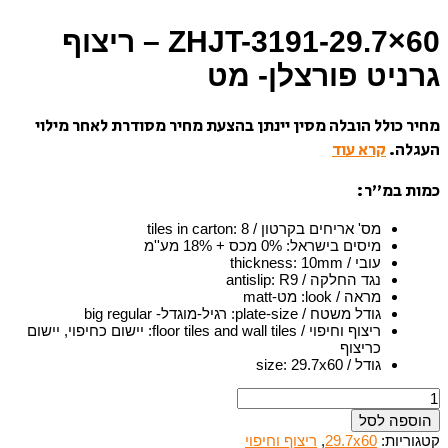
ZHJT-3191-29.7×60 – ריצוף
גרניט פורצלן- מט
מחיר כולל הובלה מסין יינתן בהצעת מחיר מסודרת לאחר מילוי
העגלה.
קרא עוד
כמות במ”ר:
מס' אריחים בקרטון / tiles in carton
8
:
מיסים בישראל
:
0% מכס + 18% מע''מ
עובי / thickness
10mm
:
נגד החלקה / antislip
R9
:
מראה / look
:
מט-matt
גודל משטח / plate-size
:
רגיל-מוגדל- big regular
ריצוף וחיפוי / floor tiles and wall tiles
:
יישום כחיפוי, יישום
כריצוף
גודל / size
29.7x60
:
כמות
של
הוספה לסל
ZHJT-
קטגוריות:
29.7x60
,
ריצוף וחיפוי
3191-