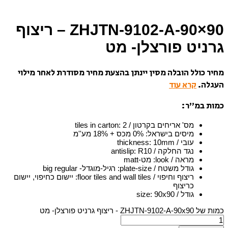
ZHJTN-9102-A-90×90 – ריצוף
גרניט פורצלן- מט
מחיר כולל הובלה מסין יינתן בהצעת מחיר מסודרת לאחר מילוי
העגלה.
קרא עוד
כמות במ”ר:
מס' אריחים בקרטון / tiles in carton
2
:
מיסים בישראל
:
0% מכס + 18% מע''מ
עובי / thickness
10mm
:
נגד החלקה / antislip
R10
:
מראה / look
:
מט-matt
גודל משטח / plate-size
:
רגיל-מוגדל- big regular
ריצוף וחיפוי / floor tiles and wall tiles
:
יישום כחיפוי, יישום
כריצוף
גודל / size
90x90
:
כמות של ZHJTN-9102-A-90x90 - ריצוף גרניט פורצלן- מט