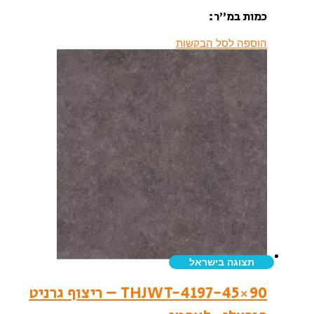
כמות במ”ר:
הוספה לסל הבקשות
תצוגה בישראל
THJWT-4197-45×90 – ריצוף גרניט