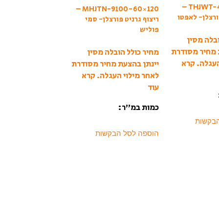
THJWT-4197-45×90 –
MHJTN-9100-60×120 –
ורצלן- לאפטו
ריצוף גרניט פורצלן- סמי
פוליש
בלה מסין
 מחיר מסודרת
מחיר כולל הובלה מסין
העגלה.
קרא
יינתן בהצעת מחיר מסודרת
לאחר מילוי העגלה.
קרא
עוד
כמות במ”ר:
הבקשות
הוספה לסל הבקשות