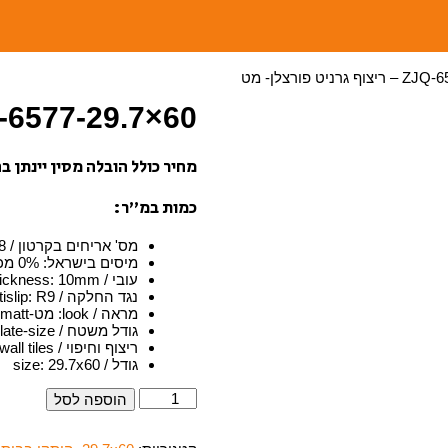
ZJQ-6577-29.7×60 – ריצוף גרניט פ
מחיר כולל הובלה מסין יינתן 
כמות במ”ר:
מס' אריחים בקרטון / tiles in carton
8
מיסים בישראל
:
0% מכס + 18% מע''מ
עובי / thickness
10mm
:
נגד החלקה / antislip
R9
:
מראה / look
:
מט-matt
גודל משטח / plate-size
ריצוף וחיפוי / floor tiles and wall tiles
גודל / size
29.7x60
:
כמות
הוספה לסל
של
ZJQ-
6577-