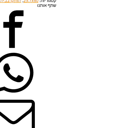
קטגוריות:
29.7x60
,
הותקן בבית
29.7x60
שתף אותנו
-
ריצוף
גרניט
פורצלן-
מט