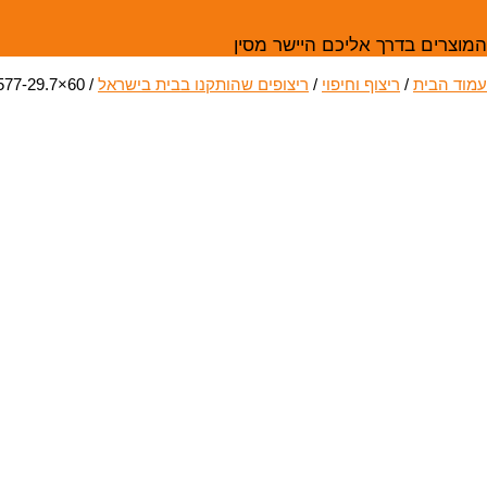
המוצרים בדרך אליכם היישר מסין
עמוד הבית
/
ריצוף וחיפוי
/
ריצופים שהותקנו בבית בישראל
/ ZJQ-6577-29.7×60 – ריצוף גרניט פורצלן- מט
תצוגה בישראל