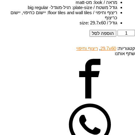
מראה / look
:
מט-matt
גודל משטח / plate-size
:
רגיל-מוגדל- big regular
ריצוף וחיפוי / floor tiles and wall tiles
:
יישום כחיפוי, יישום
כריצוף
גודל / size
29.7x60
:
מות
הוספה לסל
ל
ZOWJTN
7301
קטגוריות:
29.7x60
,
ריצוף וחיפוי
29.7x6
שתף אותנו
יצוף
רניט
ורצלן-
ט