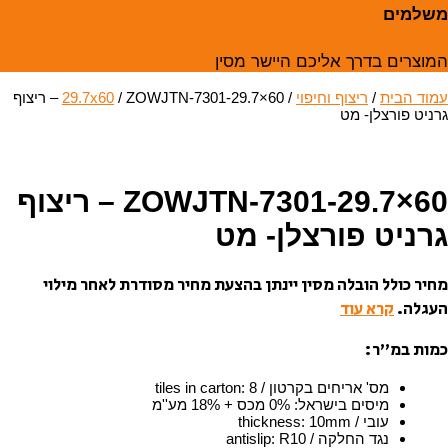
משלמים
המוצרים בדרך אליכם היישר מסין
עמוד הבית
/
ריצוף וחיפוי
/
29.7x60
/ ZOWJTN-7301-29.7×60 – ריצוף
גרניט פורצלן- מט
ZOWJTN-7301-29.7×60 – ריצוף
גרניט פורצלן- מט
מחיר כולל הובלה מסין יינתן בהצעת מחיר מסודרת לאחר מילוי
העגלה.
קרא עוד
כמות במ”ר:
מס' אריחים בקרטון / tiles in carton
8
:
מיסים בישראל
:
0% מכס + 18% מע''מ
עובי / thickness
10mm
:
נגד החלקה / antislip
R10
: