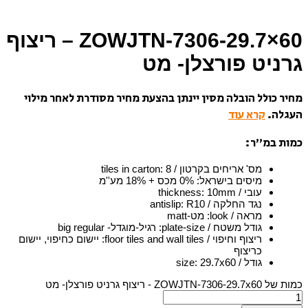
ZOWJTN-7306-29.7×60 – ריצוף
גרניט פורצלן- מט
מחיר כולל הובלה מסין יינתן בהצעת מחיר מסודרת לאחר מילוי
העגלה.
קרא עוד
כמות במ”ר:
מס' אריחים בקרטון / tiles in carton
8
:
מיסים בישראל
:
0% מכס + 18% מע''מ
עובי / thickness
10mm
:
נגד החלקה / antislip
R10
:
מראה / look
:
מט-matt
גודל משטח / plate-size
:
רגיל-מוגדל- big regular
ריצוף וחיפוי / floor tiles and wall tiles
:
יישום כחיפוי, יישום
כריצוף
גודל / size
29.7x60
:
כמות של ZOWJTN-7306-29.7x60 - ריצוף גרניט פורצלן- מט