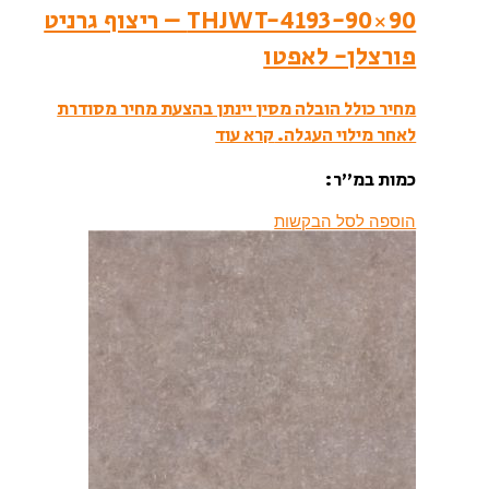
THJWT-4193-90×90 – ריצוף גרניט
פורצלן- לאפטו
מחיר כולל הובלה מסין יינתן בהצעת מחיר מסודרת
לאחר מילוי העגלה.
קרא עוד
כמות במ”ר:
הוספה לסל הבקשות