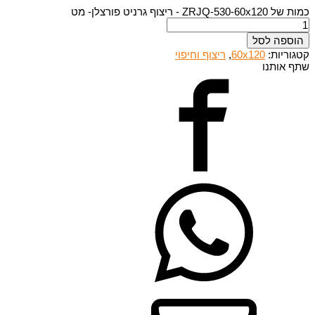
כמות של ZRJQ-530-60x120 - ריצוף גרניט פורצלן- מט
הוספה לסל
קטגוריות:
60x120
,
ריצוף וחיפוי
שתף אותנו