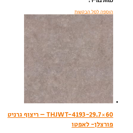
כמות במ”ר:
הוספה לסל הבקשות
THJWT-4193-29.7×60 – ריצוף גרניט
פורצלן- לאפטו