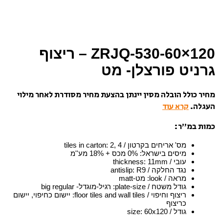
ZRJQ-530-60×120 – ריצוף
גרניט פורצלן- מט
מחיר כולל הובלה מסין יינתן בהצעת מחיר מסודרת לאחר מילוי
העגלה.
קרא עוד
כמות במ”ר:
מס' אריחים בקרטון / tiles in carton
2, 4
:
מיסים בישראל
:
0% מכס + 18% מע''מ
עובי / thickness
11mm
:
נגד החלקה / antislip
R9
:
מראה / look
:
מט-matt
גודל משטח / plate-size
:
רגיל-מוגדל- big regular
ריצוף וחיפוי / floor tiles and wall tiles
:
יישום כחיפוי, יישום
כריצוף
גודל / size
60x120
: