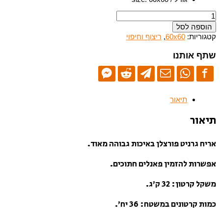
כמות
של
הוספה לסל
ZRJQ-
קטגוריות:
60x60
,
ריצוף וחיפוי
6862-
60x60-
שתף אותנו
ריצוף
גרניט
פורצלן-מט
תיאור
תיאור
אריח גרניט פורצלן באיכות גבוהה מאוד.
אפשרות להזמין פאנלים חתוכים.
משקל קרטון: 32 ק’ג.
כמות קרטונים במשטח: 36 יח’.