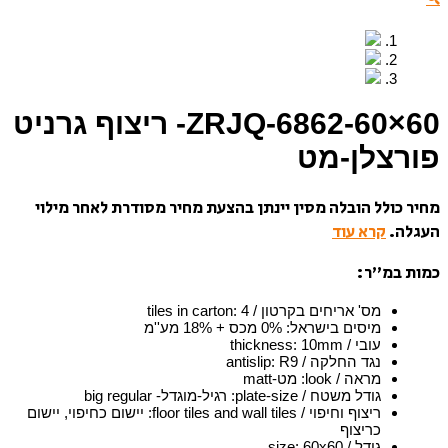
ZRJQ-6862-60×60- ריצוף גרניט
פורצלן-מט
מחיר כולל הובלה מסין יינתן בהצעת מחיר מסודרת לאחר מילוי
העגלה.
קרא עוד
כמות במ”ר:
מס' אריחים בקרטון / tiles in carton
4
:
מיסים בישראל
:
0% מכס + 18% מע''מ
עובי / thickness
10mm
:
נגד החלקה / antislip
R9
:
מראה / look
:
מט-matt
גודל משטח / plate-size
:
רגיל-מוגדל- big regular
ריצוף וחיפוי / floor tiles and wall tiles
:
יישום כחיפוי, יישום
כריצוף
גודל / size
60x60
: