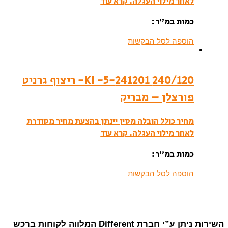
לאחר מילוי העגלה.
קרא עוד
כמות במ”ר:
הוספה לסל הבקשות
240/120 241201-KI -5- ריצוף גרניט
פורצלן – מבריק
מחיר כולל הובלה מסין יינתן בהצעת מחיר מסודרת
לאחר מילוי העגלה.
קרא עוד
כמות במ”ר:
הוספה לסל הבקשות
השירות ניתן ע”י חברת Different המלווה לקוחות ברכש